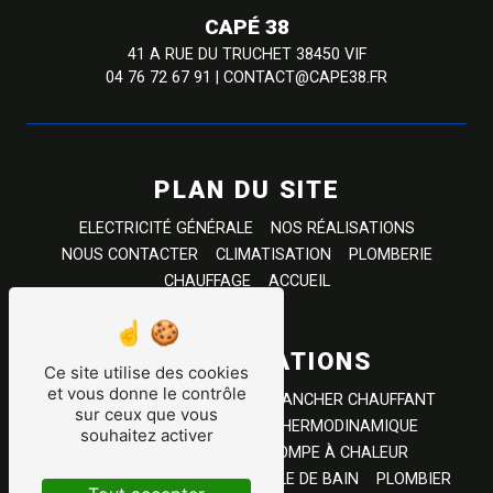
CAPÉ 38
41 A RUE DU TRUCHET 38450 VIF
04 76 72 67 91
|
CONTACT@CAPE38.FR
PLAN DU SITE
ELECTRICITÉ GÉNÉRALE
NOS RÉALISATIONS
NOUS CONTACTER
CLIMATISATION
PLOMBERIE
CHAUFFAGE
ACCUEIL
NOS PRESTATIONS
Ce site utilise des cookies
et vous donne le contrôle
CHAUFFAGE
PLOMBERIE
PLANCHER CHAUFFANT
sur ceux que vous
CLIMATISATION
BALLON THERMODINAMIQUE
souhaitez activer
ELÉCTRICITÉ GÉNÉRAL
POMPE À CHALEUR
ELÉCTRICIEN
SANITAIRE
SALLE DE BAIN
PLOMBIER